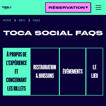
RÉSERVATION
HOME
INFO
FAQS
TOCA SOCIAL FAQS
À PROPOS DE
L’EXPÉRIENCE
RESTAURATION
LE
ET
ÉVÉNEMENTS
& BOISSONS
LIEU
CONCERNANT
LES BILLETS